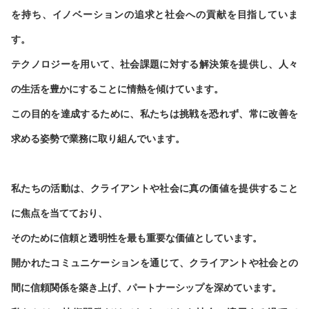
採用エントリー受付
を持ち、イノベーションの追求と社会への貢献を目指していま
s
SDG
システムエンジニア／プロジェクトリーダー
す。
[中文]海外人才招募公告
アーキテクト
テクノロジーを用いて、社会課題に対する解決策を提供し、人々
POLICY
[中文]小春招聘链接
の生活を豊かにすることに情熱を傾けています。
情報セキュリティ方針
この目的を達成するために、私たちは挑戦を恐れず、常に改善を
CONTACT
個人情報保護方針
求める姿勢で業務に取り組んでいます。
公表に関する事項について
私たちの活動は、クライアントや社会に真の価値を提供すること
に焦点を当てており、
そのために信頼と透明性を最も重要な価値としています。
開かれたコミュニケーションを通じて、クライアントや社会との
間に信頼関係を築き上げ、パートナーシップを深めています。