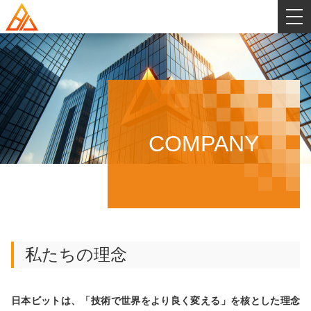
HOME
SERVICE
COMPANY
COMPANY
会社概要
GALLERY
社名・ロゴの意味とビジョン
STAFF
私たちの理念
システムインテグレーション事業部
RECRUIT
日本ビットは、「技術で世界をより良く変える」を核とした理念
システムエンジニア