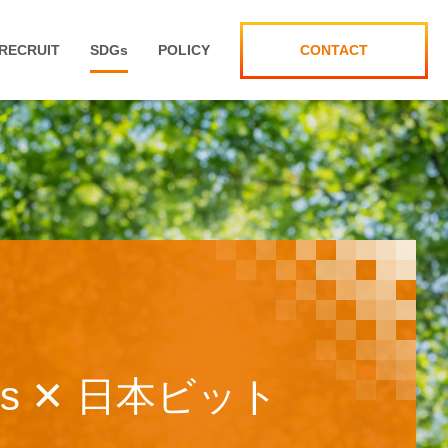
RECRUIT
SDG
s
POLICY
CONTACT
情報セキュリティ方針
ンテグレーション事業部
採用エントリー受付
個人情報保護方針
ンジニア
[中文]海外人才招募公告
公表に関する事項について
ンジニア／プロジェクトリーダー
[中文]小春招聘链接
ト
s
✕ 日本ビット