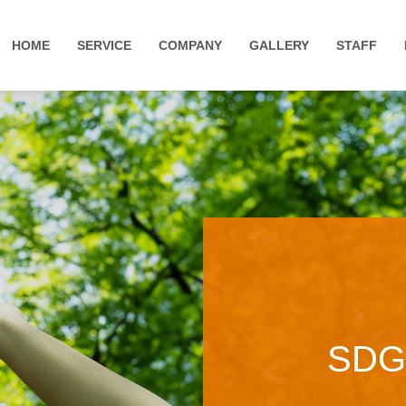
HOME
SERVICE
COMPANY
GALLERY
STAFF
会社概要
システムイ
社名・ロゴの意味とビジョン
システムエ
システムエ
アーキテク
SDG